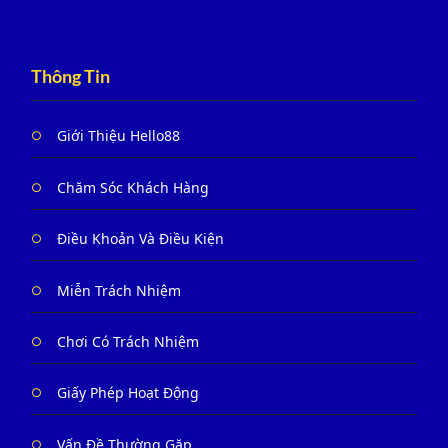
Thông Tin
Giới Thiệu Hello88
Chăm Sóc Khách Hàng
Điều Khoản Và Điều Kiện
Miễn Trách Nhiệm
Chơi Có Trách Nhiệm
Giấy Phép Hoạt Động
Vấn Đề Thường Gặp