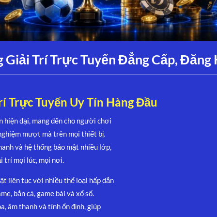
Giải Trí Trực Tuyến Đẳng Cấp, Đăn
rí Trực Tuyến Uy Tín Hàng Đầu
n hiện đại, mang đến cho người chơi
 nghiệm mượt mà trên mọi thiết bị.
nhanh và hệ thống bảo mật nhiều lớp,
trí mọi lúc, mọi nơi.
 liên tục với nhiều thể loại hấp dẫn
ame, bắn cá, game bài và xổ số.
, âm thanh và tính ổn định, giúp