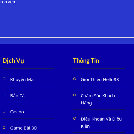
trọn vẹn.
à iOS.
Dịch Vụ
Thông Tin
nh viên.
Khuyến Mãi
Giới Thiệu Hello88
t động 24/7.
àn.
Bắn Cá
Chăm Sóc Khách
Hàng
Casino
dẫn, HELLO88 còn thường xuyên cập nhật
Điều Khoản Và Điều
 viên mới và khách hàng thân thiết.
Kiện
Game Bài 3D
tải trang nhanh giúp quá trình tham