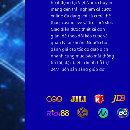
hoạt động tại Việt Nam, chuyên
gia giải trí luôn liền mạch.
mang đến trải nghiệm cá cược
online đa dạng với cá cược thể
Với mục tiêu mang đến môi trường giả
thao, casino live và trò chơi slot.
ngừng nâng cấp chất lượng dịch vụ, bổ 
Giao diện được thiết kế đơn
trải nghiệm người dùng. Đây là lựa chọ
giản, dễ theo dõi kèo cược và
quản lý tài khoản. Người chơi
không gian giải trí trực tuyến đa dạng, h
đánh giá cao tốc độ giao dịch
nhanh cùng mức bảo mật thông
tin tốt, đặc biệt là kênh hỗ trợ
24/7 luôn sẵn sàng giúp đỡ.