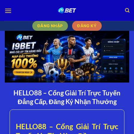
Bỏ
qua
nội
dung
ĐĂNG NHẬP
ĐĂNG KÝ
HELLO88 – Cổng Giải Trí Trực Tuyến
Đẳng Cấp, Đăng Ký Nhận Thưởng
HELLO88 – Cổng Giải Trí Trực