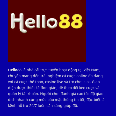
Ưu điểm nổi bật của HELLO88
✔ Giao diện hiện đại, dễ sử dụng.
✔ Đăng ký tài khoản nhanh chóng.
✔ Hỗ trợ đa nền tảng: PC, Android và iOS.
✔ Nạp và rút tiền xử lý nhanh.
✔ Khuyến mãi hấp dẫn dành cho thành viên.
✔ Đội ngũ chăm sóc khách hàng hoạt động 24/7.
Hello88
là nhà cái trực tuyến hoạt động tại Việt Nam,
✔ Hệ thống bảo mật thông tin an toàn.
chuyên mang đến trải nghiệm cá cược online đa dạng
với cá cược thể thao, casino live và trò chơi slot. Giao
Trải nghiệm giải trí toàn diện
diện được thiết kế đơn giản, dễ theo dõi kèo cược và
quản lý tài khoản. Người chơi đánh giá cao tốc độ giao
Không chỉ sở hữu nhiều trò chơi hấp dẫn, HELLO88
dịch nhanh cùng mức bảo mật thông tin tốt, đặc biệt là
còn thường xuyên cập nhật
kênh hỗ trợ 24/7 luôn sẵn sàng giúp đỡ.
các chương trình ưu đãi dành cho thành viên mới và