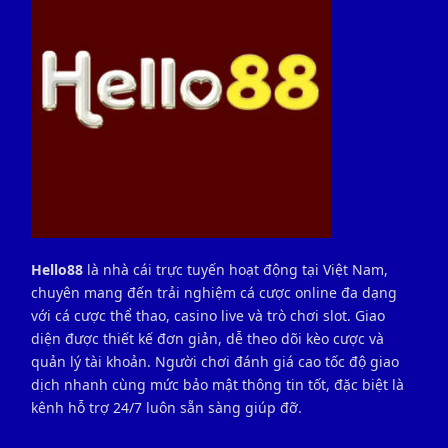
Ưu điểm nổi bật của HELLO88
✔ Giao diện hiện đại, dễ sử dụng.
✔ Đăng ký tài khoản nhanh chóng.
✔ Hỗ trợ đa nền tảng: PC, Android và iOS.
✔ Nạp và rút tiền xử lý nhanh.
✔ Khuyến mãi hấp dẫn dành cho thành viên.
✔ Đội ngũ chăm sóc khách hàng hoạt động 24/7.
Hello88
là nhà cái trực tuyến hoạt động tại Việt Nam,
✔ Hệ thống bảo mật thông tin an toàn.
chuyên mang đến trải nghiệm cá cược online đa dạng
với cá cược thể thao, casino live và trò chơi slot. Giao
Trải nghiệm giải trí toàn diện
diện được thiết kế đơn giản, dễ theo dõi kèo cược và
quản lý tài khoản. Người chơi đánh giá cao tốc độ giao
Không chỉ sở hữu nhiều trò chơi hấp dẫn, HELLO88
dịch nhanh cùng mức bảo mật thông tin tốt, đặc biệt là
còn thường xuyên cập nhật
kênh hỗ trợ 24/7 luôn sẵn sàng giúp đỡ.
các chương trình ưu đãi dành cho thành viên mới và