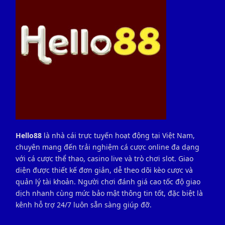
Ưu điểm nổi bật của HELLO88
✔ Giao diện hiện đại, dễ sử dụng.
✔ Đăng ký tài khoản nhanh chóng.
✔ Hỗ trợ đa nền tảng: PC, Android và iOS.
✔ Nạp và rút tiền xử lý nhanh.
✔ Khuyến mãi hấp dẫn dành cho thành viên.
✔ Đội ngũ chăm sóc khách hàng hoạt động 24/7.
Hello88
là nhà cái trực tuyến hoạt động tại Việt Nam,
✔ Hệ thống bảo mật thông tin an toàn.
chuyên mang đến trải nghiệm cá cược online đa dạng
với cá cược thể thao, casino live và trò chơi slot. Giao
Trải nghiệm giải trí toàn diện
diện được thiết kế đơn giản, dễ theo dõi kèo cược và
quản lý tài khoản. Người chơi đánh giá cao tốc độ giao
Không chỉ sở hữu nhiều trò chơi hấp dẫn, HELLO88
dịch nhanh cùng mức bảo mật thông tin tốt, đặc biệt là
còn thường xuyên cập nhật
kênh hỗ trợ 24/7 luôn sẵn sàng giúp đỡ.
các chương trình ưu đãi dành cho thành viên mới và