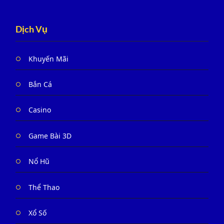
khách hàng thân thiết.
Hệ thống vận hành ổn định cùng tốc độ tải trang
Dịch Vụ
nhanh giúp quá trình tham
gia giải trí luôn liền mạch.
Khuyến Mãi
Với mục tiêu mang đến môi trường giải trí chuyên
nghiệp, HELLO88 không
Bắn Cá
ngừng nâng cấp chất lượng dịch vụ, bổ sung nhiều
trò chơi mới và cải thiện
Casino
trải nghiệm người dùng. Đây là lựa chọn phù hợp cho
những ai yêu thích
Game Bài 3D
không gian giải trí trực tuyến đa dạng, hiện đại và
tiện lợi.
Nổ Hũ
Thể Thao
Xổ Số