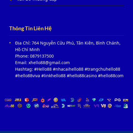
Thông Tin Liên Hệ
Địa Chỉ: 764 Nguyễn Cửu Phú, Tân Kiên, Bình Chánh,
Hồ Chí Minh
Phone: 0879137500
Email:
xhello88@gmail.com
Hashtag: #Hello88 #nhacaihello88 #trangchuhello88
#hello88viva #linkhello88 #hello88casino #hello88com