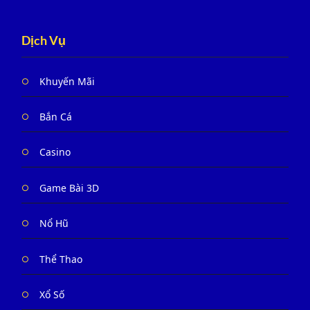
khách hàng thân thiết.
Hệ thống vận hành ổn định cùng tốc độ tải trang
Dịch Vụ
nhanh giúp quá trình tham
gia giải trí luôn liền mạch.
Khuyến Mãi
Với mục tiêu mang đến môi trường giải trí chuyên
nghiệp, HELLO88 không
Bắn Cá
ngừng nâng cấp chất lượng dịch vụ, bổ sung nhiều
trò chơi mới và cải thiện
Casino
trải nghiệm người dùng. Đây là lựa chọn phù hợp cho
những ai yêu thích
Game Bài 3D
không gian giải trí trực tuyến đa dạng, hiện đại và
tiện lợi.
Nổ Hũ
Thể Thao
Xổ Số